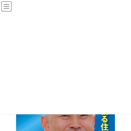
コ
ナ
川部亮公式ウェブサイト
ン
ビ
テ
ゲ
ン
ー
ツ
シ
へ
ョ
ス
ン
キ
に
ッ
移
プ
動