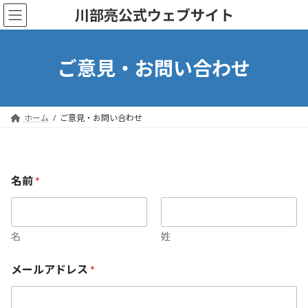
コ
ナ
川部亮公式ウェブサイト
ン
ビ
テ
ゲ
ン
ー
ツ
シ
ご意見・お問い合わせ
へ
ョ
ス
ン
キ
に
ッ
移
ホーム
ご意見・お問い合わせ
プ
動
名前
*
名
姓
メ
メールアドレス
*
ー
ル
ア