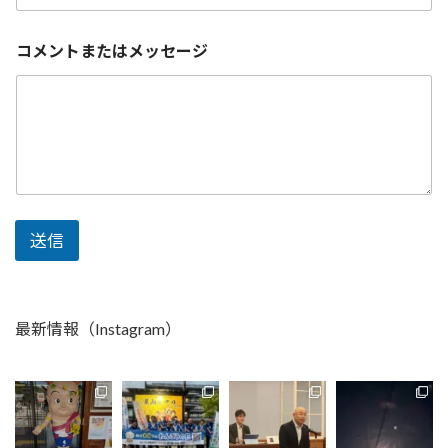
ド
レ
ス
コメントまたはメッセージ
コ
メ
ン
ト
ま
た
は
メ
ッ
セ
送信
ー
ジ
メ
ー
ル
最新情報（Instagram）
ア
ド
レ
ス