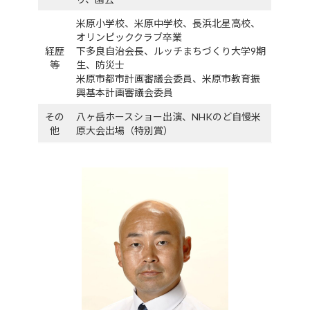
米原小学校、米原中学校、長浜北星高校、
オリンピッククラブ卒業
経歴
下多良自治会長、ルッチまちづくり大学9期
等
生、防災士
米原市都市計画審議会委員、米原市教育振
興基本計画審議会委員
その
八ヶ岳ホースショー出演、NHKのど自慢米
他
原大会出場（特別賞）