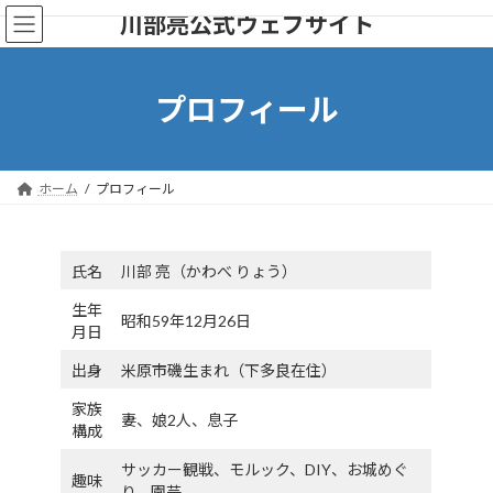
コ
ナ
川部亮公式ウェブサイト
ン
ビ
テ
ゲ
ン
ー
ツ
シ
プロフィール
へ
ョ
ス
ン
キ
に
ッ
移
ホーム
プロフィール
プ
動
氏名
川部 亮（かわべ りょう）
生年
昭和59年12月26日
月日
出身
米原市磯生まれ（下多良在住）
家族
妻、娘2人、息子
構成
サッカー観戦、モルック、DIY、お城めぐ
趣味
り、園芸